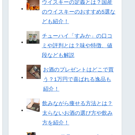
ウイスキーの定義とは？国産
のウイスキーのおすすめ5選な
ども紹介！
チューハイ「すみか」の口コ
ミや評判とは？味や特徴、値
段なども解説
お酒のプレゼントはどこで買
う？1万円で喜ばれる逸品も
紹介！
飲みながら痩せる方法とは？
太らないお酒の選び方や飲み
方を紹介！