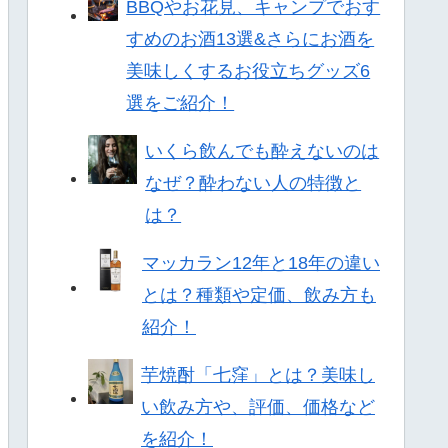
BBQやお花見、キャンプでおす
すめのお酒13選&さらにお酒を
美味しくするお役立ちグッズ6
選をご紹介！
いくら飲んでも酔えないのは
なぜ？酔わない人の特徴と
は？
マッカラン12年と18年の違い
とは？種類や定価、飲み方も
紹介！
芋焼酎「七窪」とは？美味し
い飲み方や、評価、価格など
を紹介！