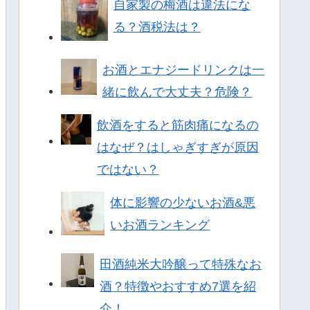
自家製の梅酒は違法にな
る？酒税法は？
お酒とエナジードリンクは一
緒に飲んで大丈夫？危険？
飲酒をすると筋肉痛になるの
はなぜ？はしゃぎすぎが原因
ではない？
体に影響の少ないお酒&悪
いお酒ランキング
田酒純米大吟醸って特殊なお
酒？特徴やおすすめ7選を紹
介！