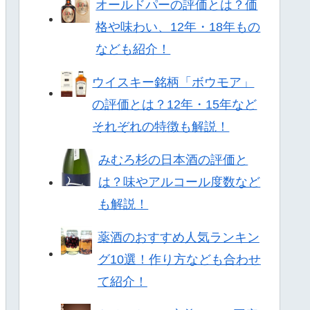
オールドパーの評価とは？価
格や味わい、12年・18年もの
なども紹介！
ウイスキー銘柄「ボウモア」
の評価とは？12年・15年など
それぞれの特徴も解説！
みむろ杉の日本酒の評価と
は？味やアルコール度数など
も解説！
薬酒のおすすめ人気ランキン
グ10選！作り方なども合わせ
て紹介！