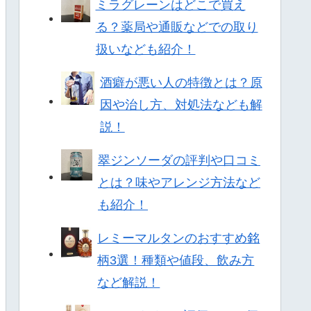
ミラグレーンはどこで買え
る？薬局や通販などでの取り
扱いなども紹介！
酒癖が悪い人の特徴とは？原
因や治し方、対処法なども解
説！
翠ジンソーダの評判や口コミ
とは？味やアレンジ方法など
も紹介！
レミーマルタンのおすすめ銘
柄3選！種類や値段、飲み方
など解説！