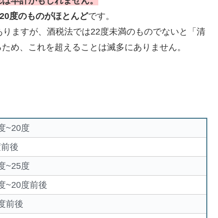
れは早計かもしれません。
~20度のものがほとんど
です。
ありますが、酒税法では22度未満のものでないと「清
るため、これを超えることは滅多にありません。
度~20度
度前後
度~25度
5度~20度前後
0度前後