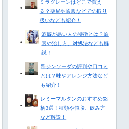
ミラグレーンはどこで買え
る？薬局や通販などでの取り
扱いなども紹介！
酒癖が悪い人の特徴とは？原
因や治し方、対処法なども解
説！
翠ジンソーダの評判や口コミ
とは？味やアレンジ方法など
も紹介！
レミーマルタンのおすすめ銘
柄3選！種類や値段、飲み方
など解説！