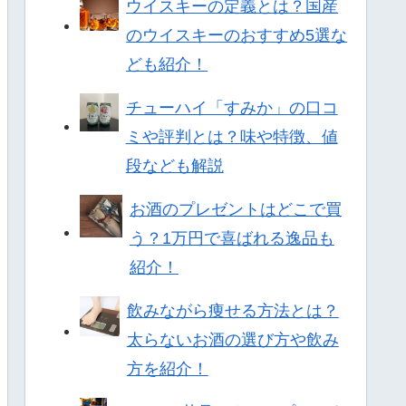
ウイスキーの定義とは？国産
のウイスキーのおすすめ5選な
ども紹介！
チューハイ「すみか」の口コ
ミや評判とは？味や特徴、値
段なども解説
お酒のプレゼントはどこで買
う？1万円で喜ばれる逸品も
紹介！
飲みながら痩せる方法とは？
太らないお酒の選び方や飲み
方を紹介！