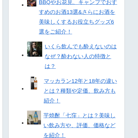
BBQやお花見、キャンプでおす
すめのお酒13選&さらにお酒を
美味しくするお役立ちグッズ6
選をご紹介！
いくら飲んでも酔えないのは
なぜ？酔わない人の特徴と
は？
マッカラン12年と18年の違い
とは？種類や定価、飲み方も
紹介！
芋焼酎「七窪」とは？美味し
い飲み方や、評価、価格など
を紹介！