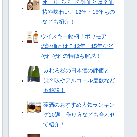
オールドパーの評価とは？価
格や味わい、12年・18年もの
なども紹介！
ウイスキー銘柄「ボウモア」
の評価とは？12年・15年など
それぞれの特徴も解説！
みむろ杉の日本酒の評価と
は？味やアルコール度数など
も解説！
薬酒のおすすめ人気ランキン
グ10選！作り方なども合わせ
て紹介！