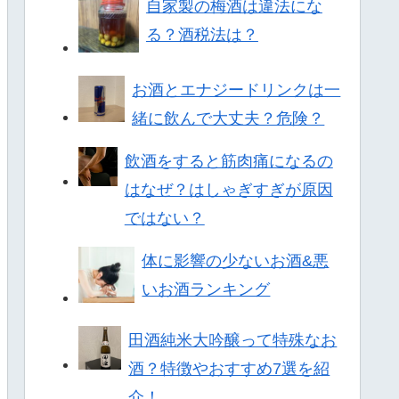
自家製の梅酒は違法にな
る？酒税法は？
お酒とエナジードリンクは一
緒に飲んで大丈夫？危険？
飲酒をすると筋肉痛になるの
はなぜ？はしゃぎすぎが原因
ではない？
体に影響の少ないお酒&悪
いお酒ランキング
田酒純米大吟醸って特殊なお
酒？特徴やおすすめ7選を紹
介！