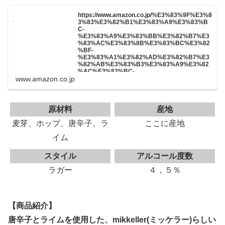
https://www.amazon.co.jp/%E3%83%9F%E3%8
3%83%E3%82%B1%E3%83%A9%E3%83%B
C-
%E3%83%A9%E3%83%BB%E3%82%B7%E3
%83%AC%E3%83%8B%E3%83%BC%E3%82
%BF-
%E3%83%A1%E3%82%AD%E3%82%B7%E3
%82%AB%E3%83%B3%E3%83%A9%E3%82
%AC%E3%83%BC-
www.amazon.co.jp
330ml%C3%972%E6%9C%AC-
%E3%82%AF%E3%83%A9%E3%83%95%E3
%83%88%E3%83%93%E3%83%BC%E3%83
%AB/dp/B07H6KRV5C
原材料
産地
麦芽、ホップ、唐辛子、ラ
ここに産地
イム
スタイル
アルコール度数
ラガー
４，５％
【商品紹介】
唐辛子とライムを使用した、mikkeller(ミッケラー)らしい