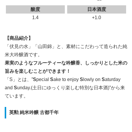
酸度
日本酒度
1.4
+1.0
【商品紹介】
「伏見の水」「山田錦」と、素材にこだわって造られた純
米大吟醸酒です。
果実のようなフルーティーな吟醸香、しっかりとした米の
旨みを楽しむことができます！
「S」とは、”
S
pecial
S
ake to enjoy
S
lowly on
S
aturday
and
S
unday.(土日にゆっくり楽しむ特別な日本酒)”から来
ています。
英勲 純米吟醸 古都千年