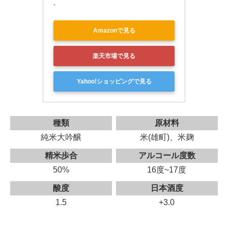
-
Amazonで見る
楽天市場で見る
Yahoo!ショッピングで見る
種類
原材料
純米大吟醸
米(雄町)、米麹
精米歩合
アルコール度数
50%
16度~17度
酸度
日本酒度
1.5
+3.0