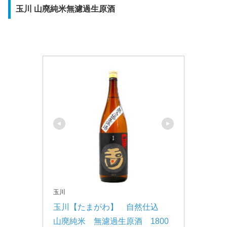
玉川 山廃純米無濾過生原酒
玉川
玉川【たまがわ】　自然仕込　
山廃純米　無濾過生原酒　1800