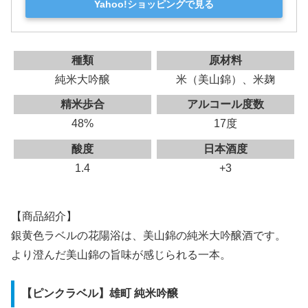
Yahoo!ショッピングで見る
種類
原材料
純米大吟醸
米（美山錦）、米麹
精米歩合
アルコール度数
48%
17度
酸度
日本酒度
1.4
+3
【商品紹介】
銀黄色ラベルの花陽浴は、美山錦の純米大吟醸酒です。
より澄んだ美山錦の旨味が感じられる一本。
【ピンクラベル】雄町 純米吟醸