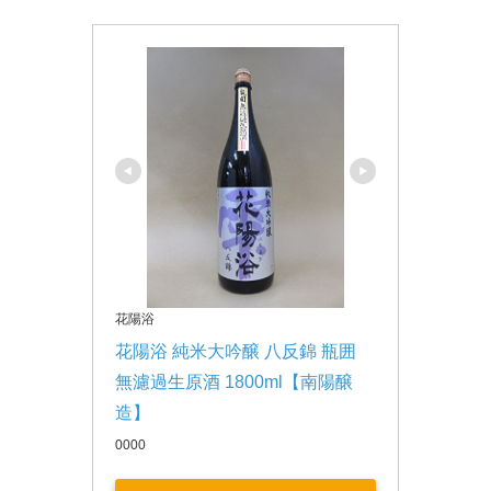
花陽浴
花陽浴 純米大吟醸 八反錦 瓶囲 
無濾過生原酒 1800ml【南陽醸
造】
0000