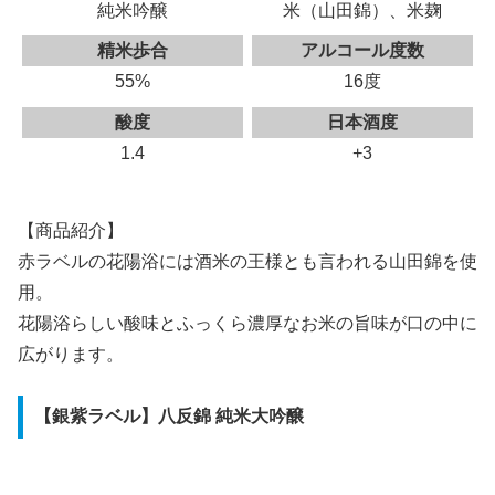
純米吟醸
米（山田錦）、米麹
精米歩合
アルコール度数
55%
16度
酸度
日本酒度
1.4
+3
【商品紹介】
赤ラベルの花陽浴には酒米の王様とも言われる山田錦を使
用。
花陽浴らしい酸味とふっくら濃厚なお米の旨味が口の中に
広がります。
【銀紫ラベル】八反錦 純米大吟醸